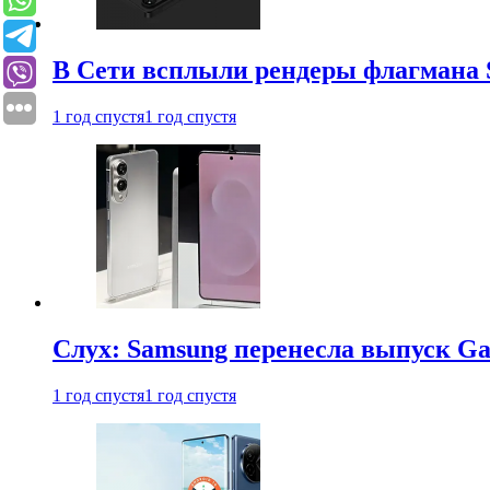
В Сети всплыли рендеры флагмана S
1 год спустя
1 год спустя
Слух: Samsung перенесла выпуск Gal
1 год спустя
1 год спустя