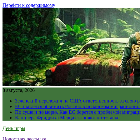
Перейти к содержимому
8 августа, 2026
Зеленский переложил на США ответственность за свою 
ЕС пытается обвинить Россию в испанском миграционно
По суше и по морю. Как ЕС борется с проблемой миграц
Канцлера Фридриха Мерца склоняют к отставке
День игры
Новостная рассылка