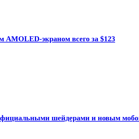
ым AMOLED-экраном всего за $123
 официальными шейдерами и новым моб