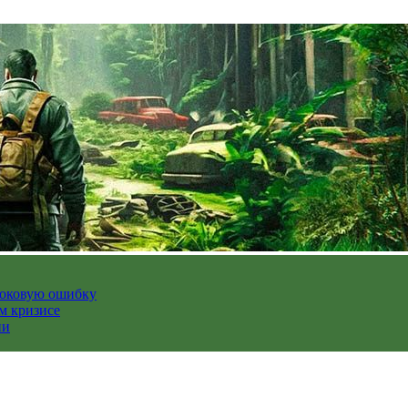
роковую ошибку
м кризисе
ии