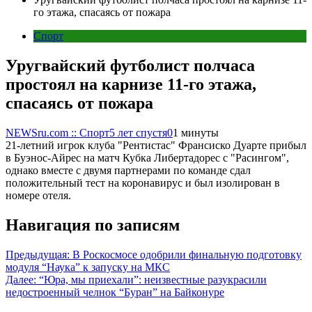
го этажа, спасаясь от пожара
Спорт
Уругвайский футболист полчаса
простоял на карнизе 11-го этажа,
спасаясь от пожара
NEWSru.com :: Спорт
5 лет спустя
0
1 минуты
21-летний игрок клуба "Рентистас" Франсиско Дуарте прибыл
в Буэнос-Айрес на матч Кубка Либертадорес с "Расингом",
однако вместе с двумя партнерами по команде сдал
положительный тест на коронавирус и был изолирован в
номере отеля.
Навигация по записям
Предыдущая:
В Роскосмосе одобрили финальную подготовку
модуля “Наука” к запуску на МКС
Далее:
“Юра, мы приехали”: неизвестные разукрасили
недостроенный челнок “Буран” на Байконуре