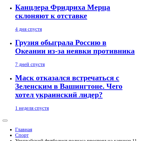
Канцлера Фридриха Мерца
склоняют к отставке
4 дня спустя
Грузия обыграла Россию в
Океании из-за неявки противника
7 дней спустя
Маск отказался встречаться с
Зеленским в Вашингтоне. Чего
хотел украинский лидер?
1 неделя спустя
Главная
Спорт
Уругвайский футболист полчаса простоял на карнизе 11-