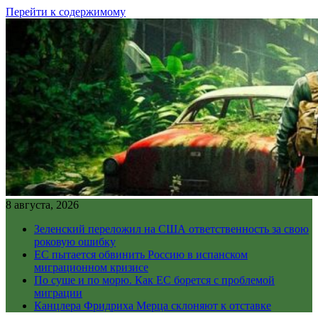
Перейти к содержимому
8 августа, 2026
Зеленский переложил на США ответственность за свою
роковую ошибку
ЕС пытается обвинить Россию в испанском
миграционном кризисе
По суше и по морю. Как ЕС борется с проблемой
миграции
Канцлера Фридриха Мерца склоняют к отставке