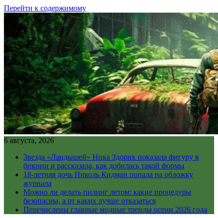
Перейти к содержимому
6 августа, 2026
Звезда «Ландышей» Ника Здорик показала фигуру в
бикини и рассказала, как добилась такой формы
18-летняя дочь Николь Кидман попала на обложку
журнала
Можно ли делать пилинг летом: какие процедуры
безопасны, а от каких лучше отказаться
Перечислены главные модные тренды осени 2026 года