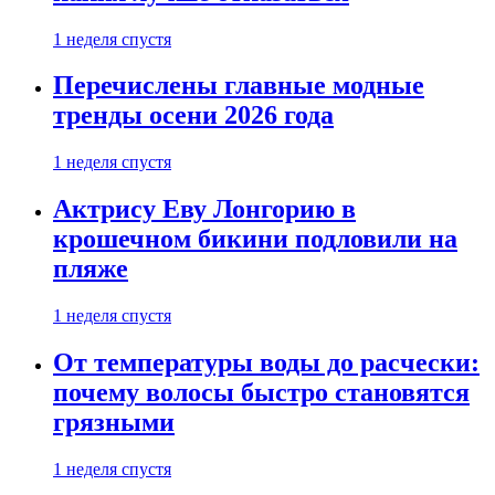
1 неделя спустя
Перечислены главные модные
тренды осени 2026 года
1 неделя спустя
Актрису Еву Лонгорию в
крошечном бикини подловили на
пляже
1 неделя спустя
От температуры воды до расчески:
почему волосы быстро становятся
грязными
1 неделя спустя