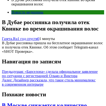
окрашивания волос
Новости медицины
В Дубае россиянка получила отек
Квинке во время окрашивания волос
Газета.Ru
1 год спустя
0
1 минуты
В Дубае россиянка пришла на бесплатное окрашивание волос
и получила отек Квинке. Об этом сообщает Telegram-канал
«SHOT Проверка».
Навигация по записям
Предыдущая:
«Барселона» сделала официальное заявление
по ситуации с регистрацией Ольмо и Виктора
Далее:
Дизайнер рассказала, что такое стиль минималюкс
в современном интерьере
Похожие новости
В Москве снижается количество