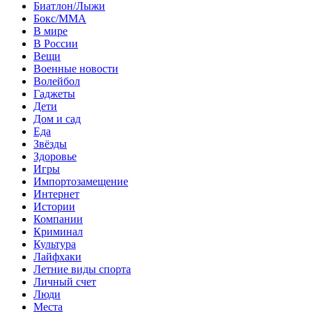
Биатлон/Лыжи
Бокс/MMA
В мире
В России
Вещи
Военные новости
Волейбол
Гаджеты
Дети
Дом и сад
Еда
Звёзды
Здоровье
Игры
Импортозамещение
Интернет
Истории
Компании
Криминал
Культура
Лайфхаки
Летние виды спорта
Личный счет
Люди
Места