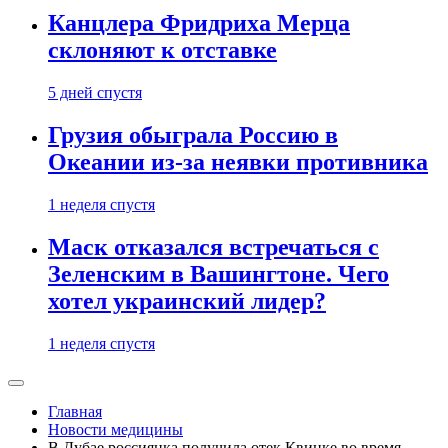
Канцлера Фридриха Мерца
склоняют к отставке
5 дней спустя
Грузия обыграла Россию в
Океании из-за неявки противника
1 неделя спустя
Маск отказался встречаться с
Зеленским в Вашингтоне. Чего
хотел украинский лидер?
1 неделя спустя
Главная
Новости медицины
В Дубае россиянка получила отек Квинке во время