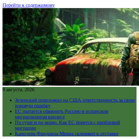
Перейти к содержимому
9 августа, 2026
Зеленский переложил на США ответственность за свою
роковую ошибку
ЕС пытается обвинить Россию в испанском
миграционном кризисе
По суше и по морю. Как ЕС борется с проблемой
миграции
Канцлера Фридриха Мерца склоняют к отставке