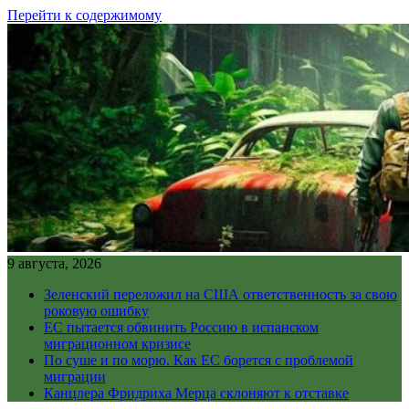
Перейти к содержимому
9 августа, 2026
Зеленский переложил на США ответственность за свою
роковую ошибку
ЕС пытается обвинить Россию в испанском
миграционном кризисе
По суше и по морю. Как ЕС борется с проблемой
миграции
Канцлера Фридриха Мерца склоняют к отставке