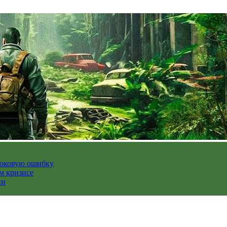
роковую ошибку
м кризисе
ии