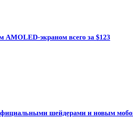
ым AMOLED-экраном всего за $123
 официальными шейдерами и новым моб