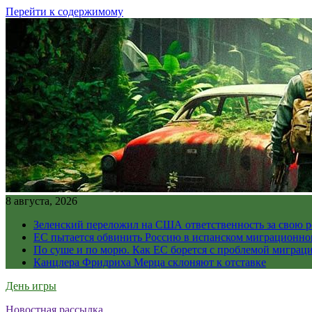
Перейти к содержимому
8 августа, 2026
Зеленский переложил на США ответственность за свою 
ЕС пытается обвинить Россию в испанском миграционно
По суше и по морю. Как ЕС борется с проблемой миграц
Канцлера Фридриха Мерца склоняют к отставке
День игры
Новостная рассылка