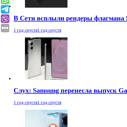
В Сети всплыли рендеры флагмана S
1 год спустя
1 год спустя
Слух: Samsung перенесла выпуск Gal
1 год спустя
1 год спустя