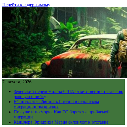
Перейти к содержимому
7 августа, 2026
Зеленский переложил на США ответственность за свою
роковую ошибку
ЕС пытается обвинить Россию в испанском
миграционном кризисе
По суше и по морю. Как ЕС борется с проблемой
миграции
Канцлера Фридриха Мерца склоняют к отставке