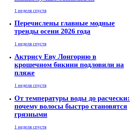
1 неделя спустя
Перечислены главные модные
тренды осени 2026 года
1 неделя спустя
Актрису Еву Лонгорию в
крошечном бикини подловили на
пляже
1 неделя спустя
От температуры воды до расчески:
почему волосы быстро становятся
грязными
1 неделя спустя