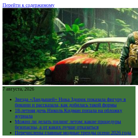
Перейти к содержимому
7 августа, 2026
Звезда «Ландышей» Ника Здорик показала фигуру в
бикини и рассказала, как добилась такой формы
18-летняя дочь Николь Кидман попала на обложку
журнала
Можно ли делать пилинг летом: какие процедуры
безопасны, а от каких лучше отказаться
Перечислены главные модные тренды осени 2026 года