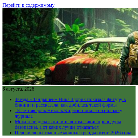
Перейти к содержимому
6 августа, 2026
Звезда «Ландышей» Ника Здорик показала фигуру в
бикини и рассказала, как добилась такой формы
18-летняя дочь Николь Кидман попала на обложку
журнала
Можно ли делать пилинг летом: какие процедуры
безопасны, а от каких лучше отказаться
Перечислены главные модные тренды осени 2026 года