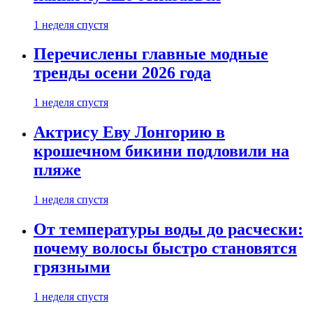
1 неделя спустя
Перечислены главные модные
тренды осени 2026 года
1 неделя спустя
Актрису Еву Лонгорию в
крошечном бикини подловили на
пляже
1 неделя спустя
От температуры воды до расчески:
почему волосы быстро становятся
грязными
1 неделя спустя