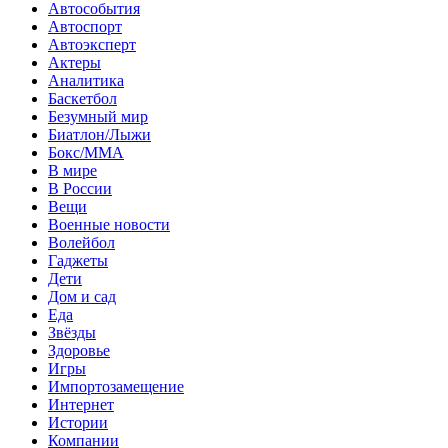
Автособытия
Автоспорт
Автоэксперт
Актеры
Аналитика
Баскетбол
Безумный мир
Биатлон/Лыжи
Бокс/MMA
В мире
В России
Вещи
Военные новости
Волейбол
Гаджеты
Дети
Дом и сад
Еда
Звёзды
Здоровье
Игры
Импортозамещение
Интернет
Истории
Компании