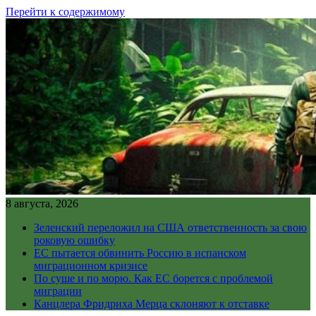
Перейти к содержимому
8 августа, 2026
Зеленский переложил на США ответственность за свою
роковую ошибку
ЕС пытается обвинить Россию в испанском
миграционном кризисе
По суше и по морю. Как ЕС борется с проблемой
миграции
Канцлера Фридриха Мерца склоняют к отставке