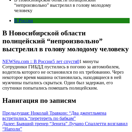
“непроизвольно” выстрелил в голову молодому
человеку
В России
В Новосибирской области
полицейский “непроизвольно”
выстрелил в голову молодому человеку
NEWSru.com :: В России
5 лет спустя
0
1 минуты
Сотрудники ГИБДД пустились в погоню за автомобилем,
водитель которого не остановился по их требованию. Через
некоторое время машина остановилась, находящиеся в ней
мужчины пытались скрыться. Один был задержан, его
спутники попытались помешать полицейским.
Навигация по записям
Предыдущая:
Николай Травкин: “Два джентльмена
встретились “перетереть по бабкам”
Далее:
Бывший тренер “Зенита” Лучано Спаллетти возглавил
“Наполи”