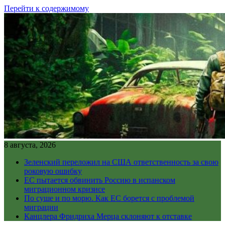
Перейти к содержимому
8 августа, 2026
Зеленский переложил на США ответственность за свою
роковую ошибку
ЕС пытается обвинить Россию в испанском
миграционном кризисе
По суше и по морю. Как ЕС борется с проблемой
миграции
Канцлера Фридриха Мерца склоняют к отставке