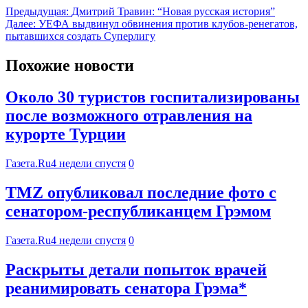
Предыдущая:
Дмитрий Травин: “Новая русская история”
Далее:
УЕФА выдвинул обвинения против клубов-ренегатов,
пытавшихся создать Суперлигу
Похожие новости
Около 30 туристов госпитализированы
после возможного отравления на
курорте Турции
Газета.Ru
4 недели спустя
0
TMZ опубликовал последние фото с
сенатором-республиканцем Грэмом
Газета.Ru
4 недели спустя
0
Раскрыты детали попыток врачей
реанимировать сенатора Грэма*