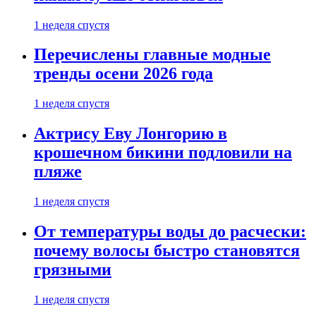
1 неделя спустя
Перечислены главные модные
тренды осени 2026 года
1 неделя спустя
Актрису Еву Лонгорию в
крошечном бикини подловили на
пляже
1 неделя спустя
От температуры воды до расчески:
почему волосы быстро становятся
грязными
1 неделя спустя