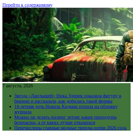
Перейти к содержимому
7 августа, 2026
Звезда «Ландышей» Ника Здорик показала фигуру в
бикини и рассказала, как добилась такой формы
18-летняя дочь Николь Кидман попала на обложку
журнала
Можно ли делать пилинг летом: какие процедуры
безопасны, а от каких лучше отказаться
Перечислены главные модные тренды осени 2026 года