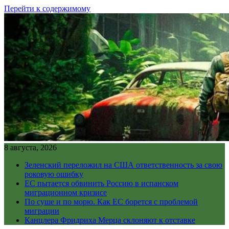
Перейти к содержимому
8 августа, 2026
Зеленский переложил на США ответственность за свою
роковую ошибку
ЕС пытается обвинить Россию в испанском
миграционном кризисе
По суше и по морю. Как ЕС борется с проблемой
миграции
Канцлера Фридриха Мерца склоняют к отставке