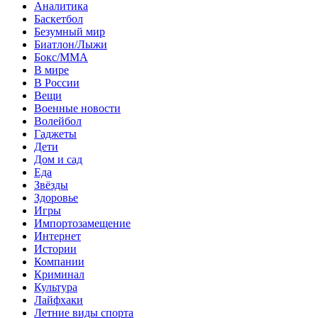
Аналитика
Баскетбол
Безумный мир
Биатлон/Лыжи
Бокс/MMA
В мире
В России
Вещи
Военные новости
Волейбол
Гаджеты
Дети
Дом и сад
Еда
Звёзды
Здоровье
Игры
Импортозамещение
Интернет
Истории
Компании
Криминал
Культура
Лайфхаки
Летние виды спорта