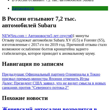
Автоновости
В России отзывают 7,2 тыс.
автомобилей Subaru
NEWSru.com :: Автоновости
5 лет спустя
0
1 минуты
Отзыву подлежат автомобили Subaru XV (G5) и Forester (S5),
изготовленные с 2017-го по 2019 год. Причиной отзыва стало
возможное ослабление болтов кронштейна заднего
стабилизатора, которое приводит к аномальному шуму.
Навигация по записям
Предыдущая:
Официальный партнер Олимпиады в Токио
призвал премьер-министра Японии отменить Игры
Далее:
Президент США заявил, что не видит смысла в новых
санкциях против “Северного потока-2”
Похожие новости
Женевский автосалон возродится в