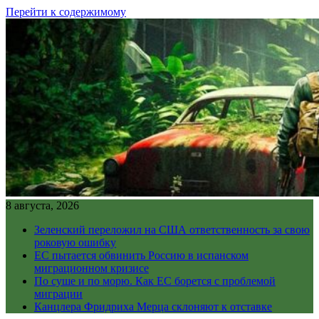
Перейти к содержимому
8 августа, 2026
Зеленский переложил на США ответственность за свою
роковую ошибку
ЕС пытается обвинить Россию в испанском
миграционном кризисе
По суше и по морю. Как ЕС борется с проблемой
миграции
Канцлера Фридриха Мерца склоняют к отставке