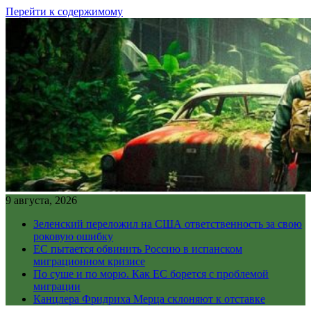
Перейти к содержимому
9 августа, 2026
Зеленский переложил на США ответственность за свою
роковую ошибку
ЕС пытается обвинить Россию в испанском
миграционном кризисе
По суше и по морю. Как ЕС борется с проблемой
миграции
Канцлера Фридриха Мерца склоняют к отставке