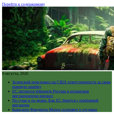
Перейти к содержимому
8 августа, 2026
Зеленский переложил на США ответственность за свою
роковую ошибку
ЕС пытается обвинить Россию в испанском
миграционном кризисе
По суше и по морю. Как ЕС борется с проблемой
миграции
Канцлера Фридриха Мерца склоняют к отставке