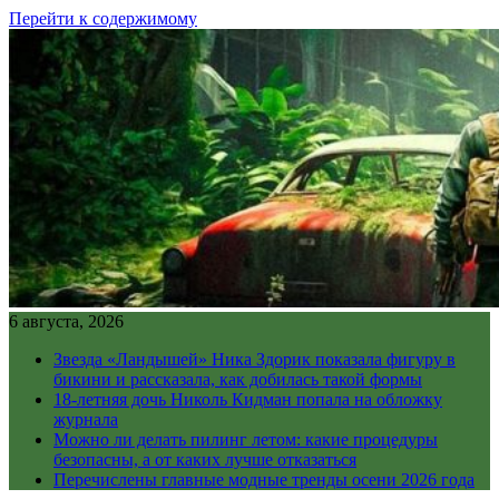
Перейти к содержимому
6 августа, 2026
Звезда «Ландышей» Ника Здорик показала фигуру в
бикини и рассказала, как добилась такой формы
18-летняя дочь Николь Кидман попала на обложку
журнала
Можно ли делать пилинг летом: какие процедуры
безопасны, а от каких лучше отказаться
Перечислены главные модные тренды осени 2026 года