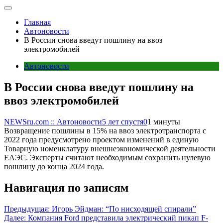
Главная
Автоновости
В России снова введут пошлину на ввоз
электромобилей
Автоновости
В России снова введут пошлину на
ввоз электромобилей
NEWSru.com :: Автоновости
5 лет спустя
0
1 минуты
Возвращение пошлины в 15% на ввоз электротранспорта с
2022 года предусмотрено проектом изменений в единую
Товарную номенклатуру внешнеэкономической деятельности
ЕАЭС. Эксперты считают необходимым сохранить нулевую
пошлину до конца 2024 года.
Навигация по записям
Предыдущая:
Игорь Эйдман: “По нисходящей спирали”
Далее:
Компания Ford представила электрический пикап F-