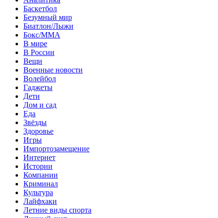
Баскетбол
Безумный мир
Биатлон/Лыжи
Бокс/MMA
В мире
В России
Вещи
Военные новости
Волейбол
Гаджеты
Дети
Дом и сад
Еда
Звёзды
Здоровье
Игры
Импортозамещение
Интернет
Истории
Компании
Криминал
Культура
Лайфхаки
Летние виды спорта