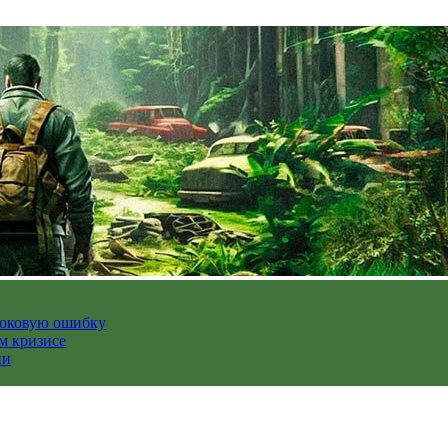
роковую ошибку
м кризисе
ии