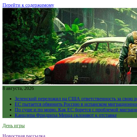
Перейти к содержимому
8 августа, 2026
Зеленский переложил на США ответственность за свою 
ЕС пытается обвинить Россию в испанском миграционно
По суше и по морю. Как ЕС борется с проблемой миграц
Канцлера Фридриха Мерца склоняют к отставке
День игры
Новостная рассылка