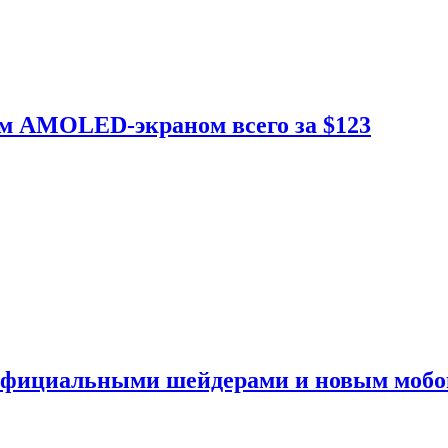
ым AMOLED-экраном всего за $123
 официальными шейдерами и новым моб