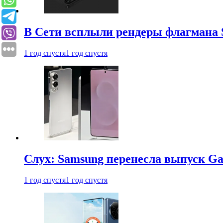
В Сети всплыли рендеры флагмана S
1 год спустя
1 год спустя
Слух: Samsung перенесла выпуск Gal
1 год спустя
1 год спустя