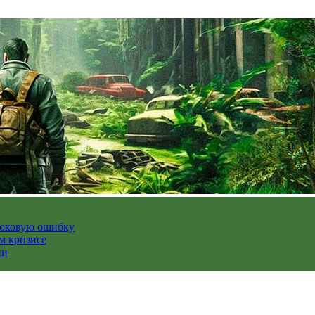
роковую ошибку
м кризисе
ии