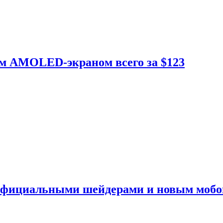
ым AMOLED-экраном всего за $123
 официальными шейдерами и новым моб