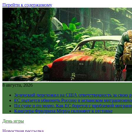
Перейти к содержимому
8 августа, 2026
Зеленский переложил на США ответственность за свою 
ЕС пытается обвинить Россию в испанском миграционно
По суше и по морю. Как ЕС борется с проблемой миграц
Канцлера Фридриха Мерца склоняют к отставке
День игры
Новостная рассылка