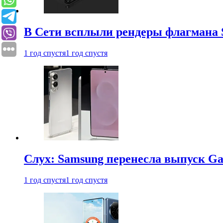
В Сети всплыли рендеры флагмана S
1 год спустя
1 год спустя
Слух: Samsung перенесла выпуск Gal
1 год спустя
1 год спустя