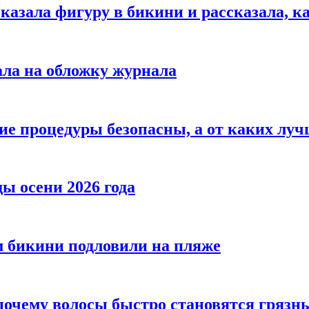
азала фигуру в бикини и рассказала, к
ала на обложку журнала
ие процедуры безопасны, а от каких луч
ы осени 2026 года
 бикини подловили на пляже
 почему волосы быстро становятся гряз