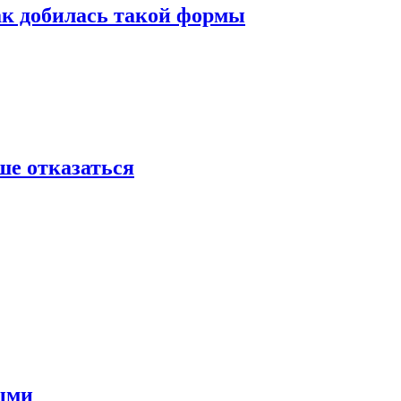
ак добилась такой формы
ше отказаться
ными