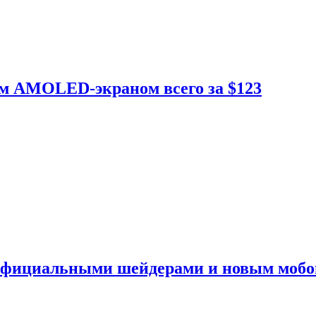
ым AMOLED-экраном всего за $123
 официальными шейдерами и новым моб