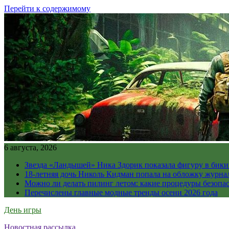
Перейти к содержимому
6 августа, 2026
Звезда «Ландышей» Ника Здорик показала фигуру в бикин
18-летняя дочь Николь Кидман попала на обложку журна
Можно ли делать пилинг летом: какие процедуры безопасн
Перечислены главные модные тренды осени 2026 года
День игры
Новостная рассылка