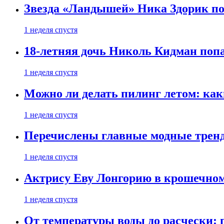
Звезда «Ландышей» Ника Здорик пок
1 неделя спустя
18-летняя дочь Николь Кидман поп
1 неделя спустя
Можно ли делать пилинг летом: как
1 неделя спустя
Перечислены главные модные тренд
1 неделя спустя
Актрису Еву Лонгорию в крошечном
1 неделя спустя
От температуры воды до расчески: