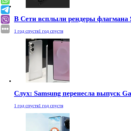
В Сети всплыли рендеры флагмана S
1 год спустя
1 год спустя
Слух: Samsung перенесла выпуск Gal
1 год спустя
1 год спустя