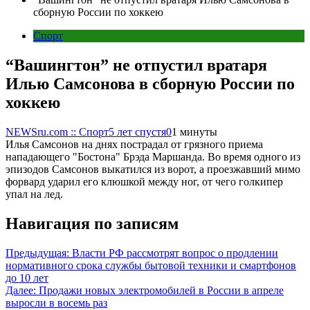
сборную России по хоккею
Спорт
“Вашингтон” не отпустил вратаря
Илью Самсонова в сборную России по
хоккею
NEWSru.com :: Спорт
5 лет спустя
0
1 минуты
Илья Самсонов на днях пострадал от грязного приема
нападающего "Бостона" Брэда Маршанда. Во время одного из
эпизодов Самсонов выкатился из ворот, а проезжавший мимо
форвард ударил его клюшкой между ног, от чего голкипер
упал на лед.
Навигация по записям
Предыдущая:
Власти РФ рассмотрят вопрос о продлении
нормативного срока службы бытовой техники и смартфонов
до 10 лет
Далее:
Продажи новых электромобилей в России в апреле
выросли в восемь раз