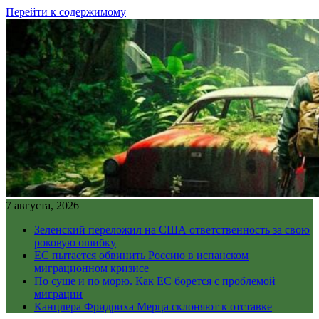
Перейти к содержимому
7 августа, 2026
Зеленский переложил на США ответственность за свою
роковую ошибку
ЕС пытается обвинить Россию в испанском
миграционном кризисе
По суше и по морю. Как ЕС борется с проблемой
миграции
Канцлера Фридриха Мерца склоняют к отставке