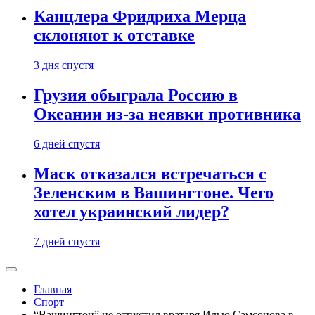
Канцлера Фридриха Мерца
склоняют к отставке
3 дня спустя
Грузия обыграла Россию в
Океании из-за неявки противника
6 дней спустя
Маск отказался встречаться с
Зеленским в Вашингтоне. Чего
хотел украинский лидер?
7 дней спустя
Главная
Спорт
“Вашингтон” не отпустил вратаря Илью Самсонова в