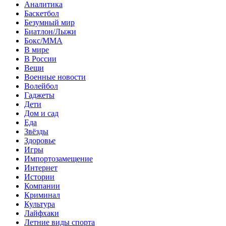
Аналитика
Баскетбол
Безумный мир
Биатлон/Лыжи
Бокс/MMA
В мире
В России
Вещи
Военные новости
Волейбол
Гаджеты
Дети
Дом и сад
Еда
Звёзды
Здоровье
Игры
Импортозамещение
Интернет
Истории
Компании
Криминал
Культура
Лайфхаки
Летние виды спорта