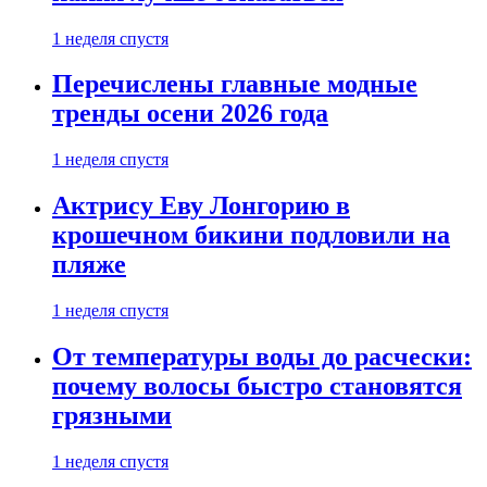
1 неделя спустя
Перечислены главные модные
тренды осени 2026 года
1 неделя спустя
Актрису Еву Лонгорию в
крошечном бикини подловили на
пляже
1 неделя спустя
От температуры воды до расчески:
почему волосы быстро становятся
грязными
1 неделя спустя