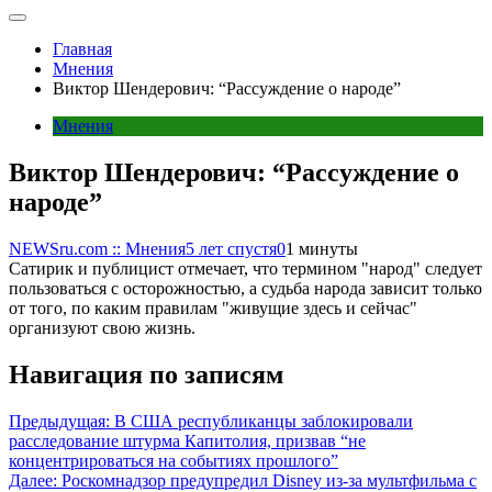
Главная
Мнения
Виктор Шендерович: “Рассуждение о народе”
Мнения
Виктор Шендерович: “Рассуждение о
народе”
NEWSru.com :: Мнения
5 лет спустя
0
1 минуты
Сатирик и публицист отмечает, что термином "народ" следует
пользоваться с осторожностью, а судьба народа зависит только
от того, по каким правилам "живущие здесь и сейчас"
организуют свою жизнь.
Навигация по записям
Предыдущая:
В США республиканцы заблокировали
расследование штурма Капитолия, призвав “не
концентрироваться на событиях прошлого”
Далее:
Роскомнадзор предупредил Disney из-за мультфильма c