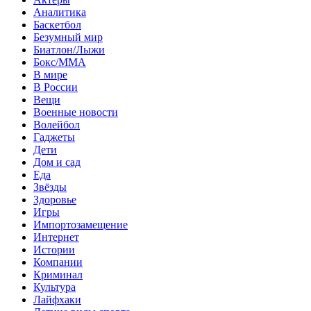
Аналитика
Баскетбол
Безумный мир
Биатлон/Лыжи
Бокс/MMA
В мире
В России
Вещи
Военные новости
Волейбол
Гаджеты
Дети
Дом и сад
Еда
Звёзды
Здоровье
Игры
Импортозамещение
Интернет
Истории
Компании
Криминал
Культура
Лайфхаки