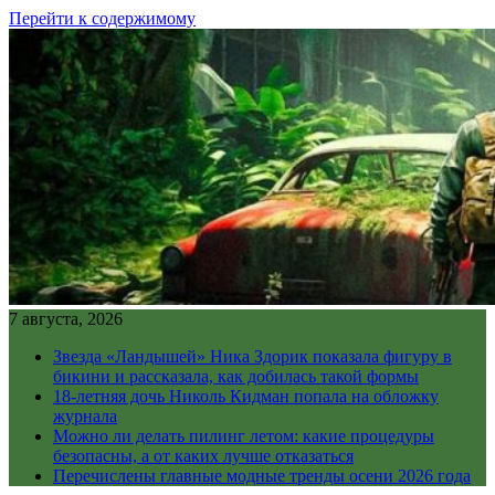
Перейти к содержимому
7 августа, 2026
Звезда «Ландышей» Ника Здорик показала фигуру в
бикини и рассказала, как добилась такой формы
18-летняя дочь Николь Кидман попала на обложку
журнала
Можно ли делать пилинг летом: какие процедуры
безопасны, а от каких лучше отказаться
Перечислены главные модные тренды осени 2026 года