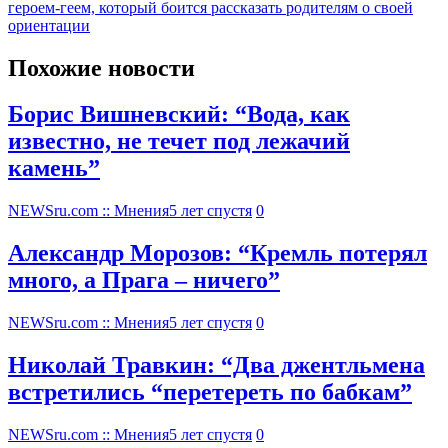
героем-геем, который боится рассказать родителям о своей
ориентации
Похожие новости
Борис Вишневский: “Вода, как
известно, не течет под лежачий
камень”
NEWSru.com :: Мнения
5 лет спустя
0
Александр Морозов: “Кремль потерял
много, а Прага – ничего”
NEWSru.com :: Мнения
5 лет спустя
0
Николай Травкин: “Два джентльмена
встретились “перетереть по бабкам”
NEWSru.com :: Мнения
5 лет спустя
0