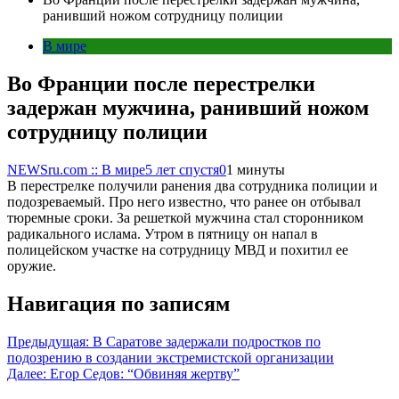
ранивший ножом сотрудницу полиции
В мире
Во Франции после перестрелки
задержан мужчина, ранивший ножом
сотрудницу полиции
NEWSru.com :: В мире
5 лет спустя
0
1 минуты
В перестрелке получили ранения два сотрудника полиции и
подозреваемый. Про него известно, что ранее он отбывал
тюремные сроки. За решеткой мужчина стал сторонником
радикального ислама. Утром в пятницу он напал в
полицейском участке на сотрудницу МВД и похитил ее
оружие.
Навигация по записям
Предыдущая:
В Саратове задержали подростков по
подозрению в создании экстремистской организации
Далее:
Егор Седов: “Обвиняя жертву”