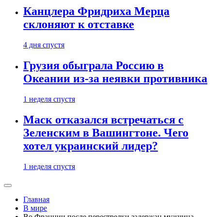
Канцлера Фридриха Мерца
склоняют к отставке
4 дня спустя
Грузия обыграла Россию в
Океании из-за неявки противника
1 неделя спустя
Маск отказался встречаться с
Зеленским в Вашингтоне. Чего
хотел украинский лидер?
1 неделя спустя
Главная
В мире
Во Франции после перестрелки задержан мужчина,