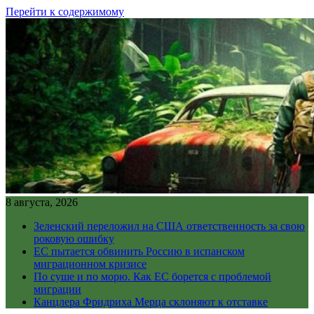
Перейти к содержимому
8 августа, 2026
Зеленский переложил на США ответственность за свою
роковую ошибку
ЕС пытается обвинить Россию в испанском
миграционном кризисе
По суше и по морю. Как ЕС борется с проблемой
миграции
Канцлера Фридриха Мерца склоняют к отставке