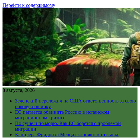
Перейти к содержимому
8 августа, 2026
Зеленский переложил на США ответственность за свою
роковую ошибку
ЕС пытается обвинить Россию в испанском
миграционном кризисе
По суше и по морю. Как ЕС борется с проблемой
миграции
Канцлера Фридриха Мерца склоняют к отставке