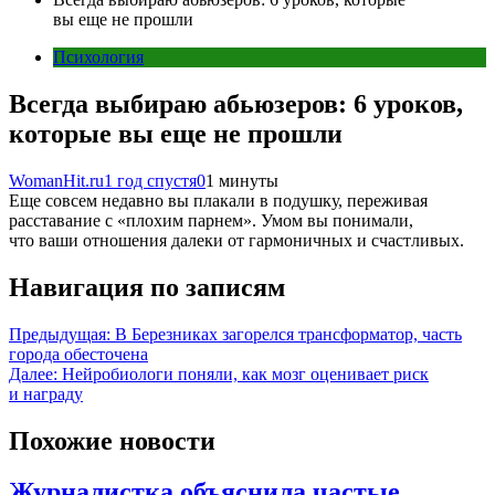
вы еще не прошли
Психология
Всегда выбираю абьюзеров: 6 уроков,
которые вы еще не прошли
WomanHit.ru
1 год спустя
0
1 минуты
Еще совсем недавно вы плакали в подушку, переживая
расставание с «плохим парнем». Умом вы понимали,
что ваши отношения далеки от гармоничных и счастливых.
Навигация по записям
Предыдущая:
В Березниках загорелся трансформатор, часть
города обесточена
Далее:
Нейробиологи поняли, как мозг оценивает риск
и награду
Похожие новости
Журналистка объяснила частые