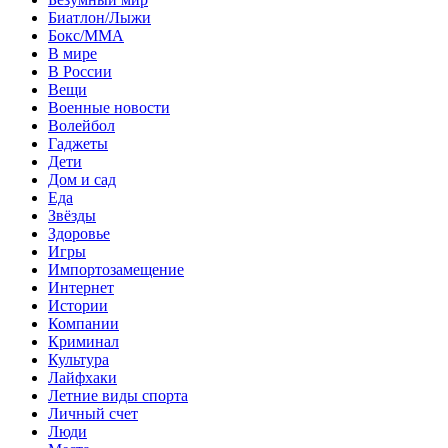
Биатлон/Лыжи
Бокс/MMA
В мире
В России
Вещи
Военные новости
Волейбол
Гаджеты
Дети
Дом и сад
Еда
Звёзды
Здоровье
Игры
Импортозамещение
Интернет
Истории
Компании
Криминал
Культура
Лайфхаки
Летние виды спорта
Личный счет
Люди