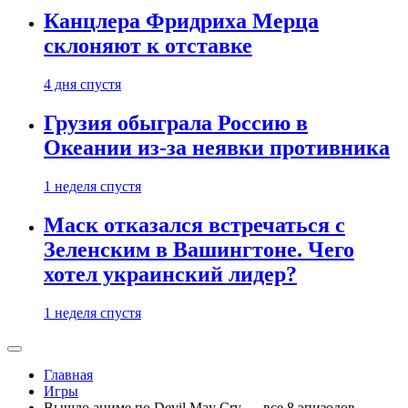
Канцлера Фридриха Мерца
склоняют к отставке
4 дня спустя
Грузия обыграла Россию в
Океании из-за неявки противника
1 неделя спустя
Маск отказался встречаться с
Зеленским в Вашингтоне. Чего
хотел украинский лидер?
1 неделя спустя
Главная
Игры
Вышло аниме по Devil May Cry — все 8 эпизодов