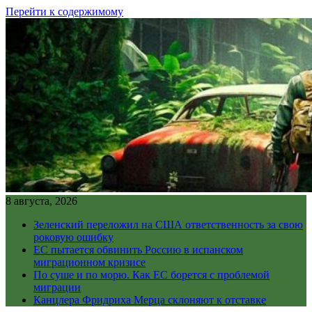
Перейти к содержимому
8 августа, 2026
Зеленский переложил на США ответственность за свою
роковую ошибку
ЕС пытается обвинить Россию в испанском
миграционном кризисе
По суше и по морю. Как ЕС борется с проблемой
миграции
Канцлера Фридриха Мерца склоняют к отставке