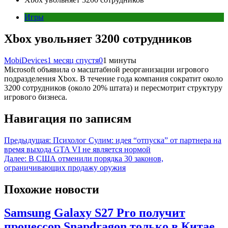
Игры
Xbox увольняет 3200 сотрудников
MobiDevices
1 месяц спустя
0
1 минуты
Microsoft объявила о масштабной реорганизации игрового
подразделения Xbox. В течение года компания сократит около
3200 сотрудников (около 20% штата) и пересмотрит структуру
игрового бизнеса.
Навигация по записям
Предыдущая:
Психолог Сулим: идея “отпуска” от партнера на
время выхода GTA VI не является нормой
Далее:
В США отменили порядка 30 законов,
ограничивающих продажу оружия
Похожие новости
Samsung Galaxy S27 Pro получит
процессор Snapdragon только в Китае