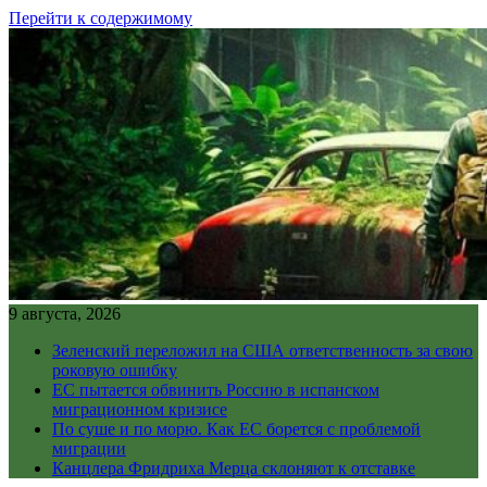
Перейти к содержимому
9 августа, 2026
Зеленский переложил на США ответственность за свою
роковую ошибку
ЕС пытается обвинить Россию в испанском
миграционном кризисе
По суше и по морю. Как ЕС борется с проблемой
миграции
Канцлера Фридриха Мерца склоняют к отставке