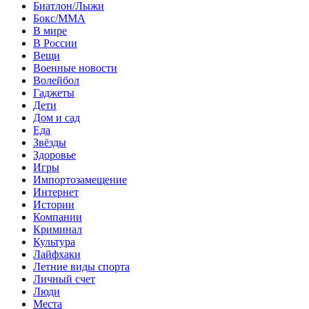
Биатлон/Лыжи
Бокс/MMA
В мире
В России
Вещи
Военные новости
Волейбол
Гаджеты
Дети
Дом и сад
Еда
Звёзды
Здоровье
Игры
Импортозамещение
Интернет
Истории
Компании
Криминал
Культура
Лайфхаки
Летние виды спорта
Личный счет
Люди
Места