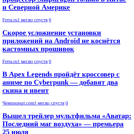
и Северной Америке
Ferra.ru
1 месяц спустя
0
Скорое усложнение установки
приложений на Android не коснётся
кастомных прошивок
Ferra.ru
1 месяц спустя
0
В Apex Legends пройдёт кроссовер с
аниме по Cyberpunk — добавят два
скина и ивент
Чемпионат.com
1 месяц спустя
0
Вышел трейлер мультфильма «Аватар:
Последний маг воздуха» — премьера
25 июля