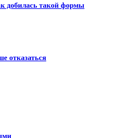
ак добилась такой формы
ше отказаться
ными