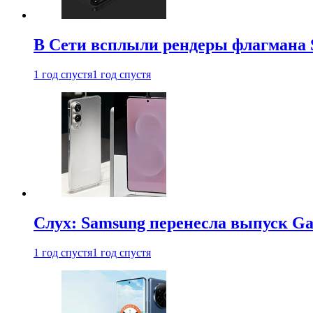
В Сети всплыли рендеры флагмана S
1 год спустя
1 год спустя
Слух: Samsung перенесла выпуск Gal
1 год спустя
1 год спустя