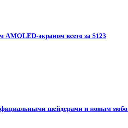
ым AMOLED-экраном всего за $123
 официальными шейдерами и новым моб