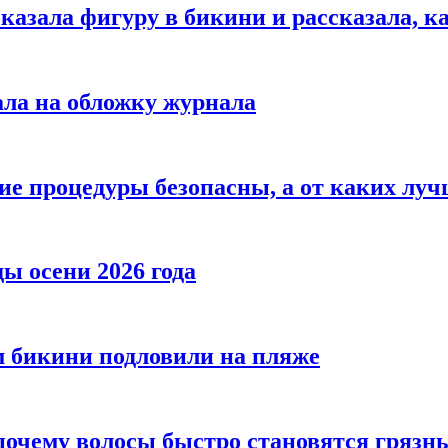
азала фигуру в бикини и рассказала, к
ала на обложку журнала
ие процедуры безопасны, а от каких луч
ы осени 2026 года
 бикини подловили на пляже
 почему волосы быстро становятся гряз