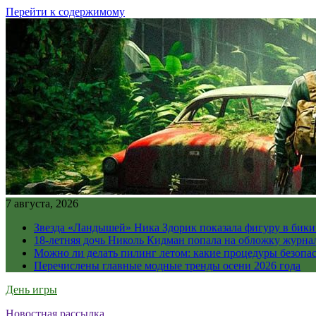
Перейти к содержимому
7 августа, 2026
Звезда «Ландышей» Ника Здорик показала фигуру в бикин
18-летняя дочь Николь Кидман попала на обложку журна
Можно ли делать пилинг летом: какие процедуры безопасн
Перечислены главные модные тренды осени 2026 года
День игры
Новостная рассылка