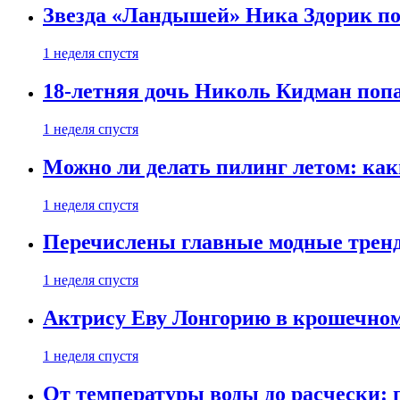
Звезда «Ландышей» Ника Здорик пок
1 неделя спустя
18-летняя дочь Николь Кидман поп
1 неделя спустя
Можно ли делать пилинг летом: как
1 неделя спустя
Перечислены главные модные тренд
1 неделя спустя
Актрису Еву Лонгорию в крошечном
1 неделя спустя
От температуры воды до расчески: