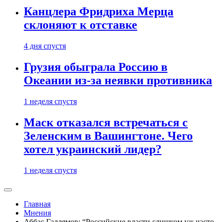
Канцлера Фридриха Мерца
склоняют к отставке
4 дня спустя
Грузия обыграла Россию в
Океании из-за неявки противника
1 неделя спустя
Маск отказался встречаться с
Зеленским в Вашингтоне. Чего
хотел украинский лидер?
1 неделя спустя
Главная
Мнения
Аббас Галлямов: “Российские власти слишком уж часто