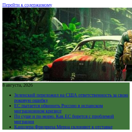
Перейти к содержимому
8 августа, 2026
Зеленский переложил на США ответственность за свою
роковую ошибку
ЕС пытается обвинить Россию в испанском
миграционном кризисе
По суше и по морю. Как ЕС борется с проблемой
миграции
Канцлера Фридриха Мерца склоняют к отставке