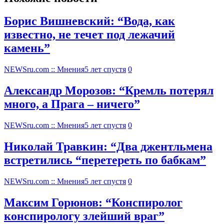
Борис Вишневский: “Вода, как
известно, не течет под лежачий
камень”
NEWSru.com :: Мнения
5 лет спустя
0
Александр Морозов: “Кремль потерял
много, а Прага – ничего”
NEWSru.com :: Мнения
5 лет спустя
0
Николай Травкин: “Два джентльмена
встретились “перетереть по бабкам”
NEWSru.com :: Мнения
5 лет спустя
0
Максим Горюнов: “Конспиролог
конспирологу злейший враг”