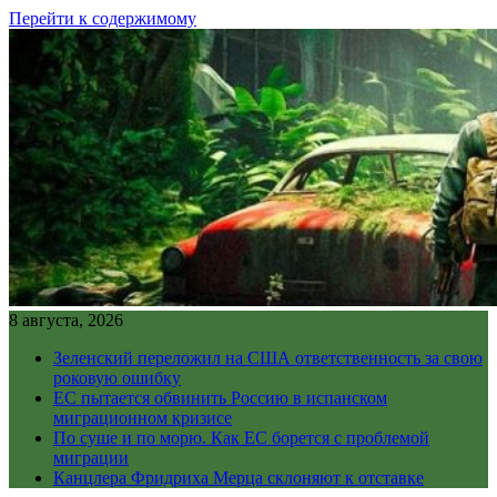
Перейти к содержимому
8 августа, 2026
Зеленский переложил на США ответственность за свою
роковую ошибку
ЕС пытается обвинить Россию в испанском
миграционном кризисе
По суше и по морю. Как ЕС борется с проблемой
миграции
Канцлера Фридриха Мерца склоняют к отставке