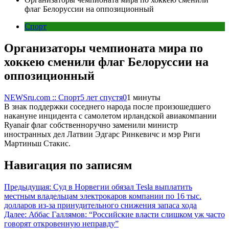
флаг Белоруссии на оппозиционный
Спорт
Организаторы чемпионата мира по
хоккею сменили флаг Белоруссии на
оппозиционный
NEWSru.com :: Спорт
5 лет спустя
0
1 минуты
В знак поддержки соседнего народа после произошедшего
накануне инцидента с самолетом ирландской авиакомпании
Ryanair флаг собственноручно заменили министр
иностранных дел Латвии Эдгарс Ринкевичс и мэр Риги
Мартиньш Стакис.
Навигация по записям
Предыдущая:
Суд в Норвегии обязал Tesla выплатить
местным владельцам электрокаров компании по 16 тыс.
долларов из-за принудительного снижения запаса хода
Далее:
Аббас Галлямов: “Российские власти слишком уж часто
говорят откровенную неправду”