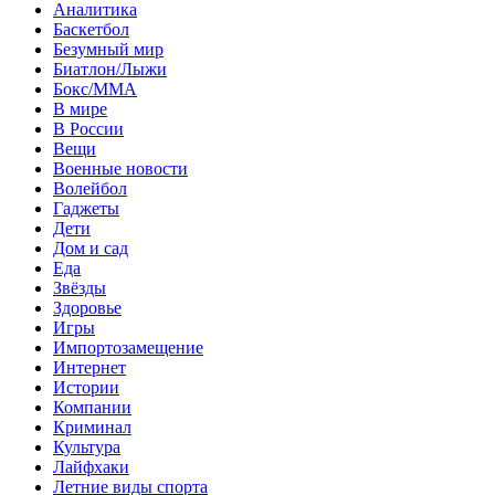
Аналитика
Баскетбол
Безумный мир
Биатлон/Лыжи
Бокс/MMA
В мире
В России
Вещи
Военные новости
Волейбол
Гаджеты
Дети
Дом и сад
Еда
Звёзды
Здоровье
Игры
Импортозамещение
Интернет
Истории
Компании
Криминал
Культура
Лайфхаки
Летние виды спорта