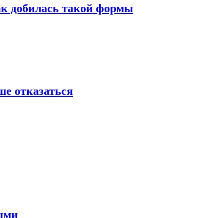
ак добилась такой формы
ше отказаться
ными