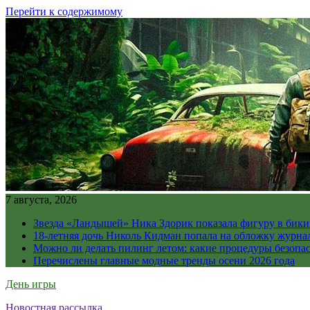
Перейти к содержимому
7 августа, 2026
Звезда «Ландышей» Ника Здорик показала фигуру в бикин
18-летняя дочь Николь Кидман попала на обложку журна
Можно ли делать пилинг летом: какие процедуры безопасн
Перечислены главные модные тренды осени 2026 года
День игры
Новостная рассылка