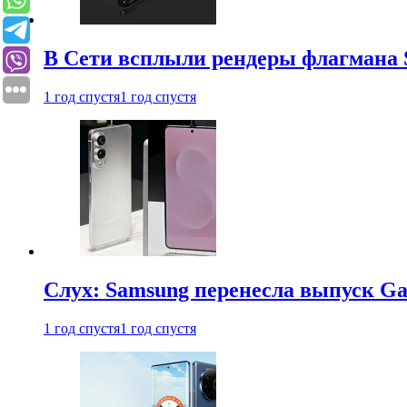
В Сети всплыли рендеры флагмана S
1 год спустя
1 год спустя
Слух: Samsung перенесла выпуск Gal
1 год спустя
1 год спустя