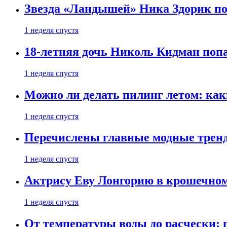
Звезда «Ландышей» Ника Здорик пок
1 неделя спустя
18-летняя дочь Николь Кидман поп
1 неделя спустя
Можно ли делать пилинг летом: как
1 неделя спустя
Перечислены главные модные тренд
1 неделя спустя
Актрису Еву Лонгорию в крошечном
1 неделя спустя
От температуры воды до расчески: