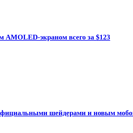
ым AMOLED-экраном всего за $123
 официальными шейдерами и новым моб