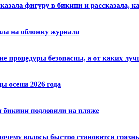
азала фигуру в бикини и рассказала, к
ала на обложку журнала
ие процедуры безопасны, а от каких луч
ы осени 2026 года
 бикини подловили на пляже
 почему волосы быстро становятся гряз