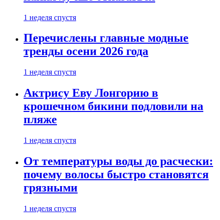
1 неделя спустя
Перечислены главные модные
тренды осени 2026 года
1 неделя спустя
Актрису Еву Лонгорию в
крошечном бикини подловили на
пляже
1 неделя спустя
От температуры воды до расчески:
почему волосы быстро становятся
грязными
1 неделя спустя