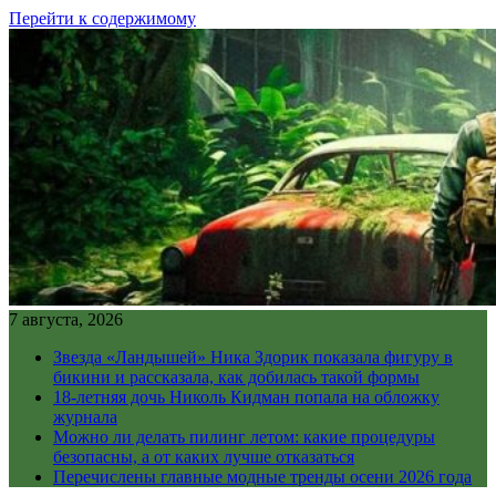
Перейти к содержимому
7 августа, 2026
Звезда «Ландышей» Ника Здорик показала фигуру в
бикини и рассказала, как добилась такой формы
18-летняя дочь Николь Кидман попала на обложку
журнала
Можно ли делать пилинг летом: какие процедуры
безопасны, а от каких лучше отказаться
Перечислены главные модные тренды осени 2026 года