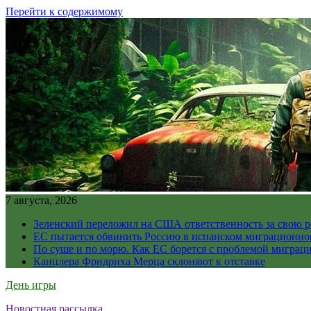
Перейти к содержимому
7 августа, 2026
Зеленский переложил на США ответственность за свою 
ЕС пытается обвинить Россию в испанском миграционно
По суше и по морю. Как ЕС борется с проблемой миграц
Канцлера Фридриха Мерца склоняют к отставке
День игры
Новостная рассылка