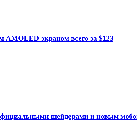
ым AMOLED-экраном всего за $123
 официальными шейдерами и новым моб