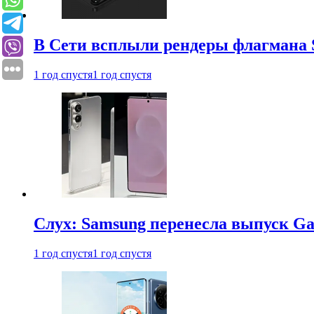
В Сети всплыли рендеры флагмана S
1 год спустя
1 год спустя
Слух: Samsung перенесла выпуск Gal
1 год спустя
1 год спустя