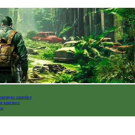
роковую ошибку
м кризисе
ии