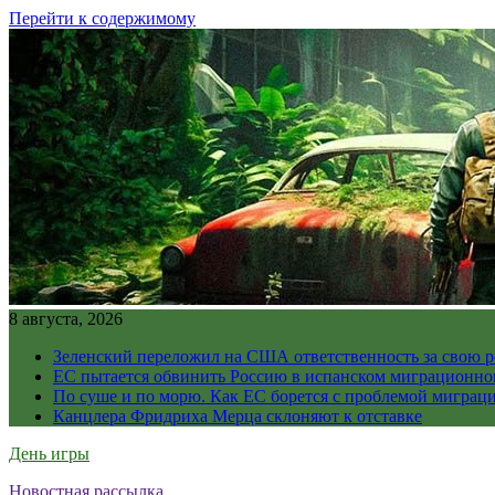
Перейти к содержимому
8 августа, 2026
Зеленский переложил на США ответственность за свою 
ЕС пытается обвинить Россию в испанском миграционно
По суше и по морю. Как ЕС борется с проблемой миграц
Канцлера Фридриха Мерца склоняют к отставке
День игры
Новостная рассылка