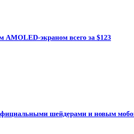
ым AMOLED-экраном всего за $123
 официальными шейдерами и новым моб