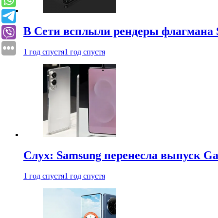
В Сети всплыли рендеры флагмана S
1 год спустя
1 год спустя
Слух: Samsung перенесла выпуск Gal
1 год спустя
1 год спустя