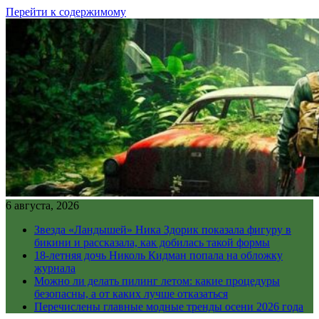
Перейти к содержимому
6 августа, 2026
Звезда «Ландышей» Ника Здорик показала фигуру в
бикини и рассказала, как добилась такой формы
18-летняя дочь Николь Кидман попала на обложку
журнала
Можно ли делать пилинг летом: какие процедуры
безопасны, а от каких лучше отказаться
Перечислены главные модные тренды осени 2026 года