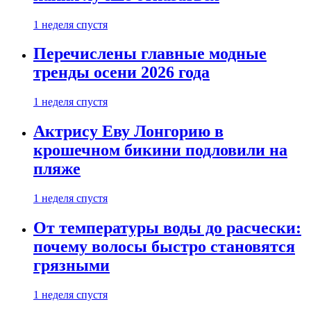
1 неделя спустя
Перечислены главные модные
тренды осени 2026 года
1 неделя спустя
Актрису Еву Лонгорию в
крошечном бикини подловили на
пляже
1 неделя спустя
От температуры воды до расчески:
почему волосы быстро становятся
грязными
1 неделя спустя