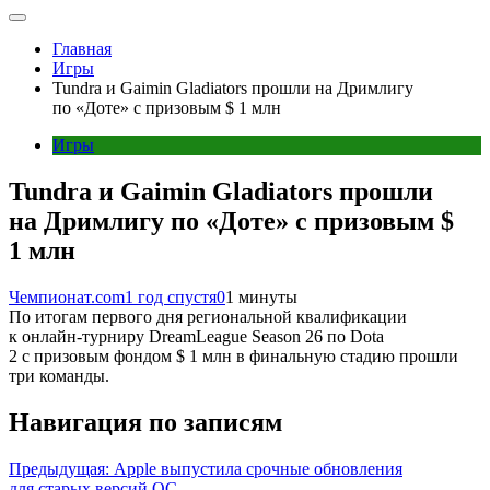
Главная
Игры
Tundra и Gaimin Gladiators прошли на Дримлигу
по «Доте» с призовым $ 1 млн
Игры
Tundra и Gaimin Gladiators прошли
на Дримлигу по «Доте» с призовым $
1 млн
Чемпионат.com
1 год спустя
0
1 минуты
По итогам первого дня региональной квалификации
к онлайн-турниру DreamLeague Season 26 по Dota
2 с призовым фондом $ 1 млн в финальную стадию прошли
три команды.
Навигация по записям
Предыдущая:
Apple выпустила срочные обновления
для старых версий ОС