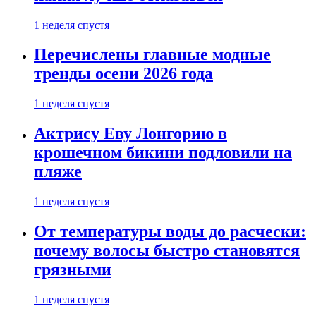
1 неделя спустя
Перечислены главные модные
тренды осени 2026 года
1 неделя спустя
Актрису Еву Лонгорию в
крошечном бикини подловили на
пляже
1 неделя спустя
От температуры воды до расчески:
почему волосы быстро становятся
грязными
1 неделя спустя