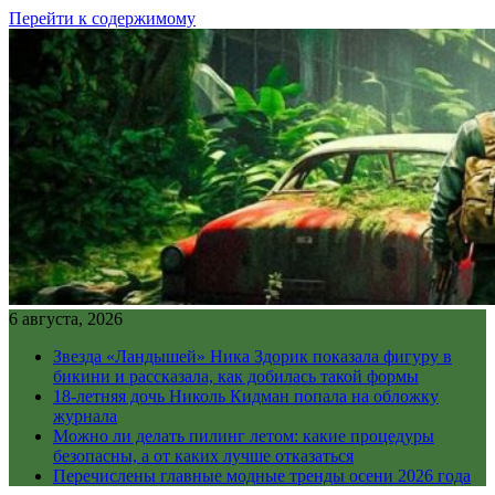
Перейти к содержимому
6 августа, 2026
Звезда «Ландышей» Ника Здорик показала фигуру в
бикини и рассказала, как добилась такой формы
18-летняя дочь Николь Кидман попала на обложку
журнала
Можно ли делать пилинг летом: какие процедуры
безопасны, а от каких лучше отказаться
Перечислены главные модные тренды осени 2026 года