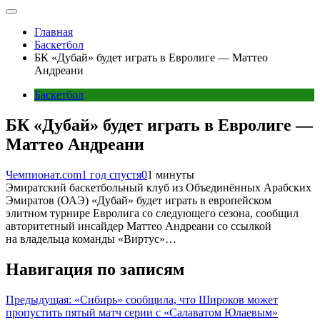
Главная
Баскетбол
БК «Дубай» будет играть в Евролиге — Маттео
Андреани
Баскетбол
БК «Дубай» будет играть в Евролиге —
Маттео Андреани
Чемпионат.com
1 год спустя
0
1 минуты
Эмиратский баскетбольный клуб из Объединённых Арабских
Эмиратов (ОАЭ) «Дубай» будет играть в европейском
элитном турнире Евролига со следующего сезона, сообщил
авторитетный инсайдер Маттео Андреани со ссылкой
на владельца команды «Виртус»…
Навигация по записям
Предыдущая:
«Сибирь» сообщила, что Широков может
пропустить пятый матч серии с «Салаватом Юлаевым»