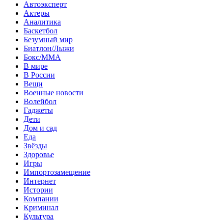
Автоэксперт
Актеры
Аналитика
Баскетбол
Безумный мир
Биатлон/Лыжи
Бокс/MMA
В мире
В России
Вещи
Военные новости
Волейбол
Гаджеты
Дети
Дом и сад
Еда
Звёзды
Здоровье
Игры
Импортозамещение
Интернет
Истории
Компании
Криминал
Культура