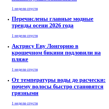
1 неделя спустя
Перечислены главные модные
тренды осени 2026 года
1 неделя спустя
Актрису Еву Лонгорию в
крошечном бикини подловили на
пляже
1 неделя спустя
От температуры воды до расчески:
почему волосы быстро становятся
грязными
1 неделя спустя