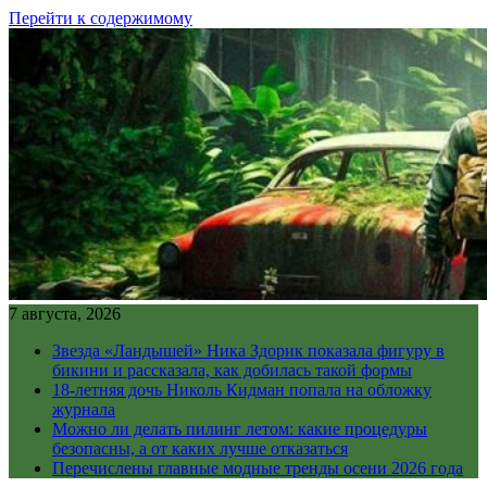
Перейти к содержимому
7 августа, 2026
Звезда «Ландышей» Ника Здорик показала фигуру в
бикини и рассказала, как добилась такой формы
18-летняя дочь Николь Кидман попала на обложку
журнала
Можно ли делать пилинг летом: какие процедуры
безопасны, а от каких лучше отказаться
Перечислены главные модные тренды осени 2026 года