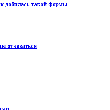
ак добилась такой формы
ше отказаться
ными