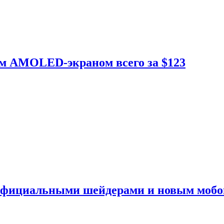
ым AMOLED-экраном всего за $123
 официальными шейдерами и новым моб