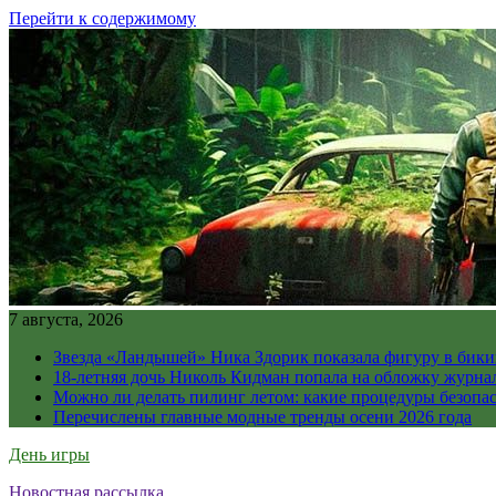
Перейти к содержимому
7 августа, 2026
Звезда «Ландышей» Ника Здорик показала фигуру в бикин
18-летняя дочь Николь Кидман попала на обложку журна
Можно ли делать пилинг летом: какие процедуры безопасн
Перечислены главные модные тренды осени 2026 года
День игры
Новостная рассылка