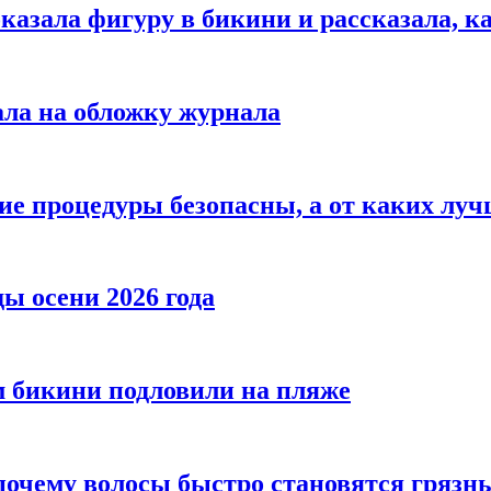
азала фигуру в бикини и рассказала, к
ала на обложку журнала
ие процедуры безопасны, а от каких луч
ы осени 2026 года
 бикини подловили на пляже
 почему волосы быстро становятся гряз