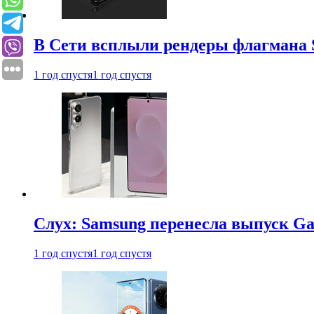
В Сети всплыли рендеры флагмана S
1 год спустя
1 год спустя
Слух: Samsung перенесла выпуск Gal
1 год спустя
1 год спустя