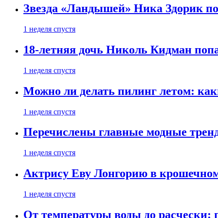
Звезда «Ландышей» Ника Здорик пок
1 неделя спустя
18-летняя дочь Николь Кидман поп
1 неделя спустя
Можно ли делать пилинг летом: как
1 неделя спустя
Перечислены главные модные тренд
1 неделя спустя
Актрису Еву Лонгорию в крошечном
1 неделя спустя
От температуры воды до расчески: