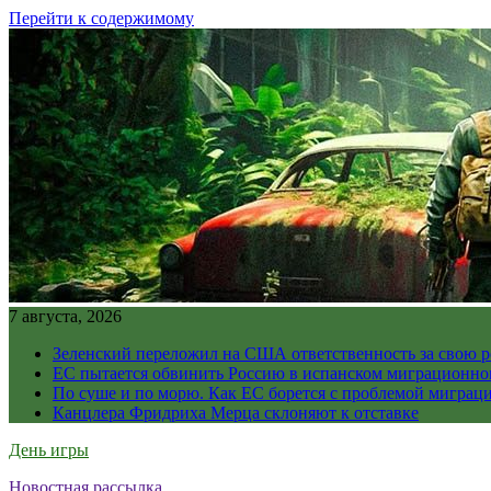
Перейти к содержимому
7 августа, 2026
Зеленский переложил на США ответственность за свою 
ЕС пытается обвинить Россию в испанском миграционно
По суше и по морю. Как ЕС борется с проблемой миграц
Канцлера Фридриха Мерца склоняют к отставке
День игры
Новостная рассылка