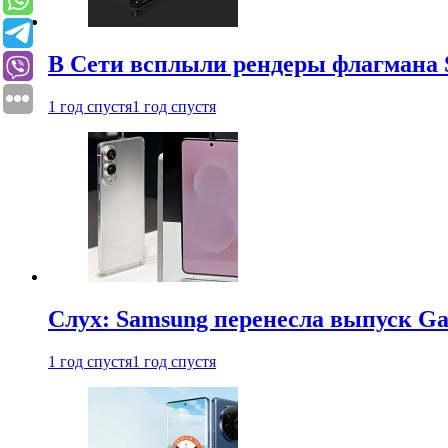
В Сети всплыли рендеры флагмана S
1 год спустя
1 год спустя
Слух: Samsung перенесла выпуск Gal
1 год спустя
1 год спустя