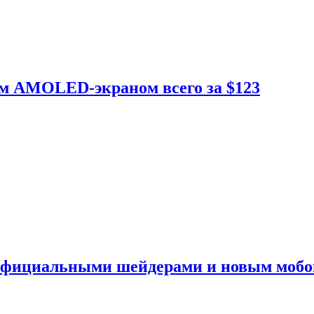
ым AMOLED-экраном всего за $123
 официальными шейдерами и новым моб