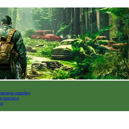
роковую ошибку
м кризисе
ии