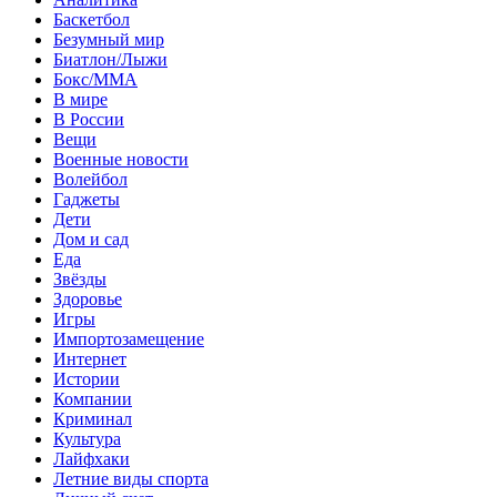
Баскетбол
Безумный мир
Биатлон/Лыжи
Бокс/MMA
В мире
В России
Вещи
Военные новости
Волейбол
Гаджеты
Дети
Дом и сад
Еда
Звёзды
Здоровье
Игры
Импортозамещение
Интернет
Истории
Компании
Криминал
Культура
Лайфхаки
Летние виды спорта