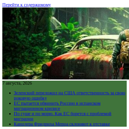
Перейти к содержимому
7 августа, 2026
Зеленский переложил на США ответственность за свою
роковую ошибку
ЕС пытается обвинить Россию в испанском
миграционном кризисе
По суше и по морю. Как ЕС борется с проблемой
миграции
Канцлера Фридриха Мерца склоняют к отставке