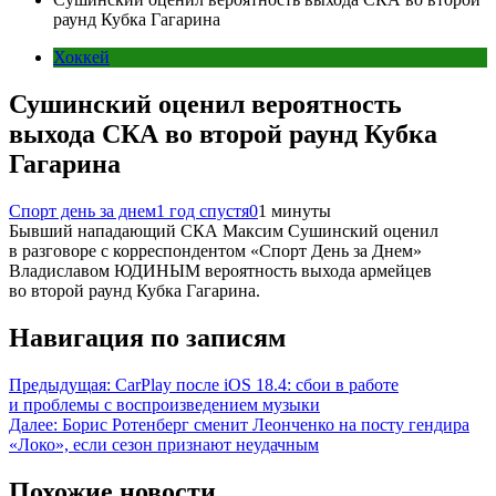
раунд Кубка Гагарина
Хоккей
Сушинский оценил вероятность
выхода СКА во второй раунд Кубка
Гагарина
Спорт день за днем
1 год спустя
0
1 минуты
Бывший нападающий СКА Максим Сушинский оценил
в разговоре с корреспондентом «Спорт День за Днем»
Владиславом ЮДИНЫМ вероятность выхода армейцев
во второй раунд Кубка Гагарина.
Навигация по записям
Предыдущая:
CarPlay после iOS 18.4: сбои в работе
и проблемы с воспроизведением музыки
Далее:
Борис Ротенберг сменит Леонченко на посту гендира
«Локо», если сезон признают неудачным
Похожие новости