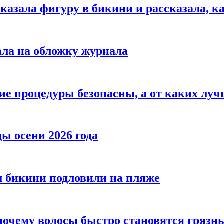
азала фигуру в бикини и рассказала, к
ала на обложку журнала
ие процедуры безопасны, а от каких луч
ы осени 2026 года
 бикини подловили на пляже
 почему волосы быстро становятся гряз