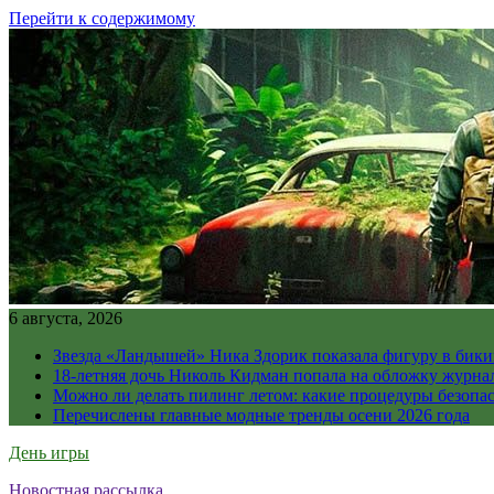
Перейти к содержимому
6 августа, 2026
Звезда «Ландышей» Ника Здорик показала фигуру в бикин
18-летняя дочь Николь Кидман попала на обложку журна
Можно ли делать пилинг летом: какие процедуры безопасн
Перечислены главные модные тренды осени 2026 года
День игры
Новостная рассылка