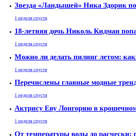
Звезда «Ландышей» Ника Здорик пок
1 неделя спустя
18-летняя дочь Николь Кидман поп
1 неделя спустя
Можно ли делать пилинг летом: как
1 неделя спустя
Перечислены главные модные тренд
1 неделя спустя
Актрису Еву Лонгорию в крошечном
1 неделя спустя
От температуры воды до расчески: