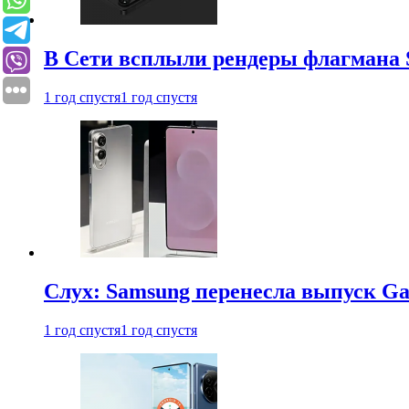
В Сети всплыли рендеры флагмана S
1 год спустя
1 год спустя
Слух: Samsung перенесла выпуск Gal
1 год спустя
1 год спустя