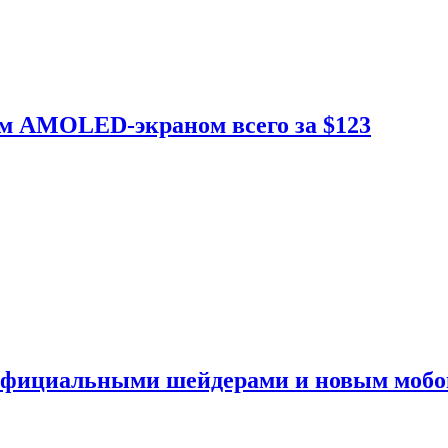
ым AMOLED-экраном всего за $123
 официальными шейдерами и новым моб