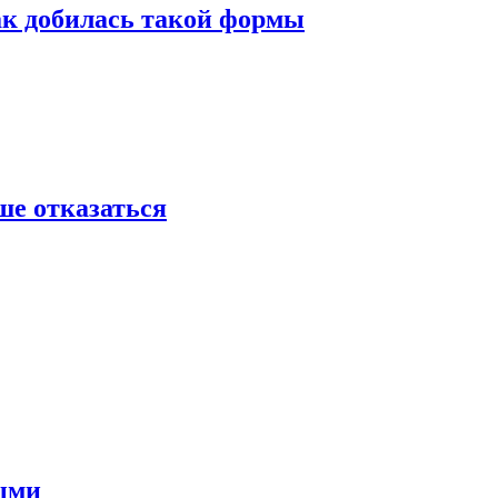
ак добилась такой формы
ше отказаться
ными