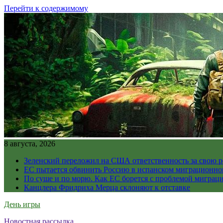
Перейти к содержимому
8 августа, 2026
Зеленский переложил на США ответственность за свою 
ЕС пытается обвинить Россию в испанском миграционно
По суше и по морю. Как ЕС борется с проблемой миграц
Канцлера Фридриха Мерца склоняют к отставке
День игры
Новостная рассылка