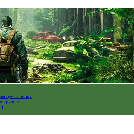
роковую ошибку
м кризисе
ии