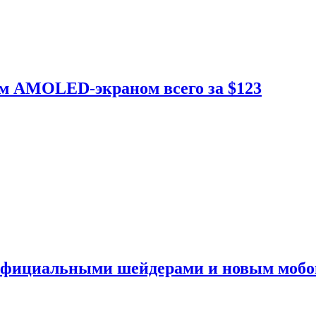
ым AMOLED-экраном всего за $123
 официальными шейдерами и новым моб