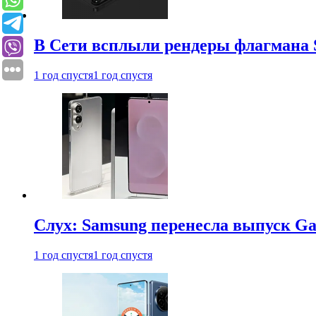
В Сети всплыли рендеры флагмана S
1 год спустя
1 год спустя
Слух: Samsung перенесла выпуск Gal
1 год спустя
1 год спустя