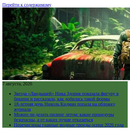
Перейти к содержимому
7 августа, 2026
Звезда «Ландышей» Ника Здорик показала фигуру в
бикини и рассказала, как добилась такой формы
18-летняя дочь Николь Кидман попала на обложку
журнала
Можно ли делать пилинг летом: какие процедуры
безопасны, а от каких лучше отказаться
Перечислены главные модные тренды осени 2026 года