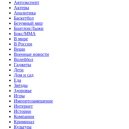
Автоэксперт
Актеры
Аналитика
Баскетбол
Безумный мир
Биатлон/Лыжи
Бокс/MMA
В мире
В России
Вещи
Военные новости
Волейбол
Гаджеты
Дети
Дом и сад
Еда
Звёзды
Здоровье
Игры
Импортозамещение
Интернет
Истории
Компании
Криминал
Культура