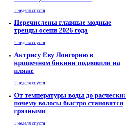
1 неделя спустя
Перечислены главные модные
тренды осени 2026 года
1 неделя спустя
Актрису Еву Лонгорию в
крошечном бикини подловили на
пляже
1 неделя спустя
От температуры воды до расчески:
почему волосы быстро становятся
грязными
1 неделя спустя