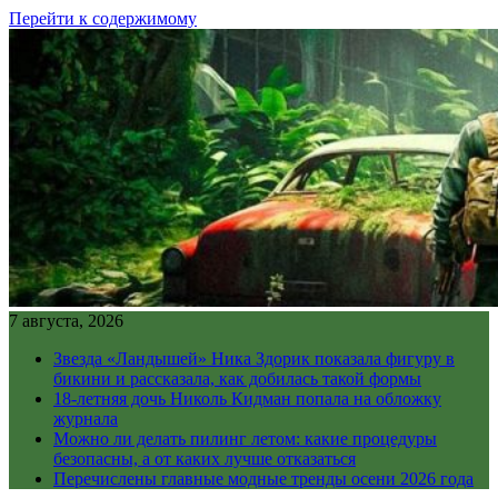
Перейти к содержимому
7 августа, 2026
Звезда «Ландышей» Ника Здорик показала фигуру в
бикини и рассказала, как добилась такой формы
18-летняя дочь Николь Кидман попала на обложку
журнала
Можно ли делать пилинг летом: какие процедуры
безопасны, а от каких лучше отказаться
Перечислены главные модные тренды осени 2026 года