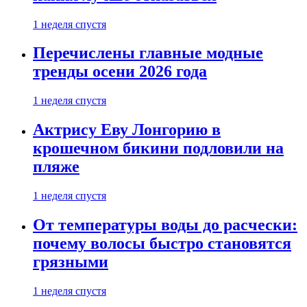
1 неделя спустя
Перечислены главные модные
тренды осени 2026 года
1 неделя спустя
Актрису Еву Лонгорию в
крошечном бикини подловили на
пляже
1 неделя спустя
От температуры воды до расчески:
почему волосы быстро становятся
грязными
1 неделя спустя