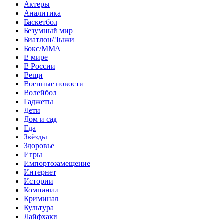
Актеры
Аналитика
Баскетбол
Безумный мир
Биатлон/Лыжи
Бокс/MMA
В мире
В России
Вещи
Военные новости
Волейбол
Гаджеты
Дети
Дом и сад
Еда
Звёзды
Здоровье
Игры
Импортозамещение
Интернет
Истории
Компании
Криминал
Культура
Лайфхаки