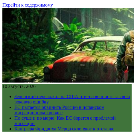
Перейти к содержимому
10 августа, 2026
Зеленский переложил на США ответственность за свою
роковую ошибку
ЕС пытается обвинить Россию в испанском
миграционном кризисе
По суше и по морю. Как ЕС борется с проблемой
миграции
Канцлера Фридриха Мерца склоняют к отставке