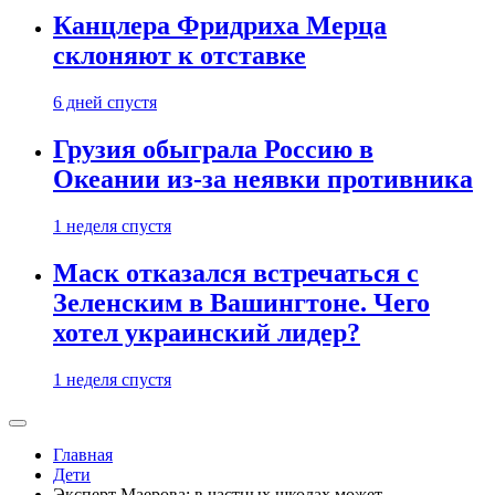
Канцлера Фридриха Мерца
склоняют к отставке
6 дней спустя
Грузия обыграла Россию в
Океании из-за неявки противника
1 неделя спустя
Маск отказался встречаться с
Зеленским в Вашингтоне. Чего
хотел украинский лидер?
1 неделя спустя
Главная
Дети
Эксперт Маерова: в частных школах может