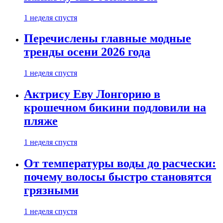
1 неделя спустя
Перечислены главные модные
тренды осени 2026 года
1 неделя спустя
Актрису Еву Лонгорию в
крошечном бикини подловили на
пляже
1 неделя спустя
От температуры воды до расчески:
почему волосы быстро становятся
грязными
1 неделя спустя