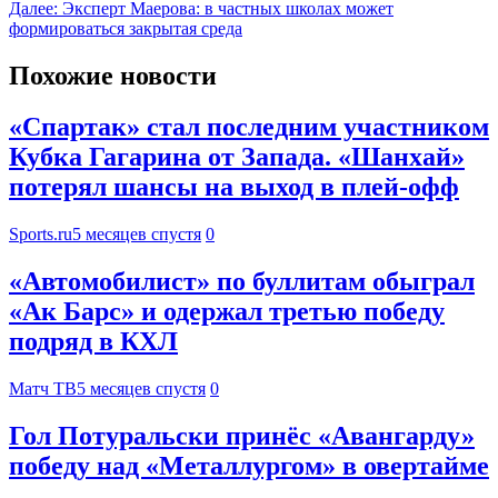
Далее:
Эксперт Маерова: в частных школах может
формироваться закрытая среда
Похожие новости
«Спартак» стал последним участником
Кубка Гагарина от Запада. «Шанхай»
потерял шансы на выход в плей-офф
Sports.ru
5 месяцев спустя
0
«Автомобилист» по буллитам обыграл
«Ак Барс» и одержал третью победу
подряд в КХЛ
Матч ТВ
5 месяцев спустя
0
Гол Потуральски принёс «Авангарду»
победу над «Металлургом» в овертайме