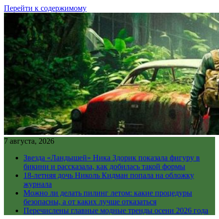
Перейти к содержимому
7 августа, 2026
Звезда «Ландышей» Ника Здорик показала фигуру в
бикини и рассказала, как добилась такой формы
18-летняя дочь Николь Кидман попала на обложку
журнала
Можно ли делать пилинг летом: какие процедуры
безопасны, а от каких лучше отказаться
Перечислены главные модные тренды осени 2026 года