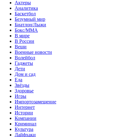
Актеры
Аналитика
Баскетбол
Безумный мир
Биатлон/Лыжи
Бокс/MMA
В мире
В России
Вещи
Военные новости
Волейбол
Гаджеты
Дети
Дом и сад
Еда
Звёзды
Здоровье
Игры
Импортозамещение
Интернет
Истории
Компании
Криминал
Культура
Лайфхаки