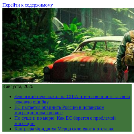
Перейти к содержимому
8 августа, 2026
Зеленский переложил на США ответственность за свою
роковую ошибку
ЕС пытается обвинить Россию в испанском
миграционном кризисе
По суше и по морю. Как ЕС борется с проблемой
миграции
Канцлера Фридриха Мерца склоняют к отставке