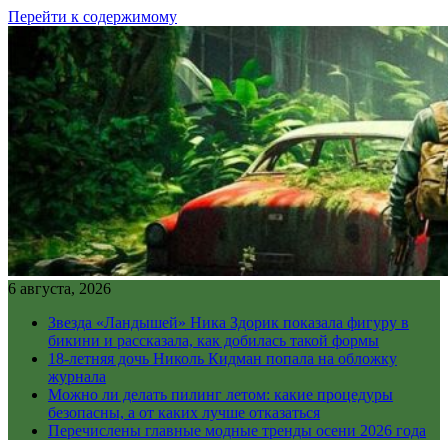
Перейти к содержимому
6 августа, 2026
Звезда «Ландышей» Ника Здорик показала фигуру в
бикини и рассказала, как добилась такой формы
18-летняя дочь Николь Кидман попала на обложку
журнала
Можно ли делать пилинг летом: какие процедуры
безопасны, а от каких лучше отказаться
Перечислены главные модные тренды осени 2026 года