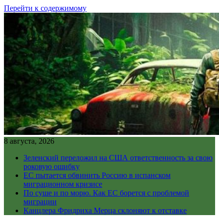
Перейти к содержимому
8 августа, 2026
Зеленский переложил на США ответственность за свою
роковую ошибку
ЕС пытается обвинить Россию в испанском
миграционном кризисе
По суше и по морю. Как ЕС борется с проблемой
миграции
Канцлера Фридриха Мерца склоняют к отставке