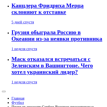
Канцлера Фридриха Мерца
склоняют к отставке
5 дней спустя
Грузия обыграла Россию в
Океании из-за неявки противника
1 неделя спустя
Маск отказался встречаться с
Зеленским в Вашингтоне. Чего
хотел украинский лидер?
1 неделя спустя
Главная
Футбол
Премьер-министр Сербии Вучевич процитировал