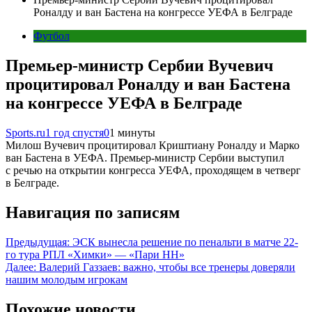
Роналду и ван Бастена на конгрессе УЕФА в Белграде
Футбол
Премьер-министр Сербии Вучевич
процитировал Роналду и ван Бастена
на конгрессе УЕФА в Белграде
Sports.ru
1 год спустя
0
1 минуты
Милош Вучевич процитировал Криштиану Роналду и Марко
ван Бастена в УЕФА. Премьер-министр Сербии выступил
с речью на открытии конгресса УЕФА, проходящем в четверг
в Белграде.
Навигация по записям
Предыдущая:
ЭСК вынесла решение по пенальти в матче 22-
го тура РПЛ «Химки» — «Пари НН»
Далее:
Валерий Газзаев: важно, чтобы все тренеры доверяли
нашим молодым игрокам
Похожие новости