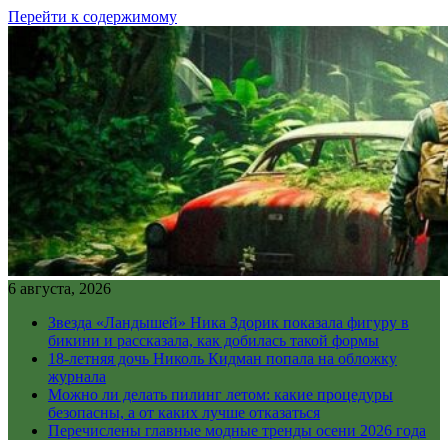
Перейти к содержимому
6 августа, 2026
Звезда «Ландышей» Ника Здорик показала фигуру в
бикини и рассказала, как добилась такой формы
18-летняя дочь Николь Кидман попала на обложку
журнала
Можно ли делать пилинг летом: какие процедуры
безопасны, а от каких лучше отказаться
Перечислены главные модные тренды осени 2026 года