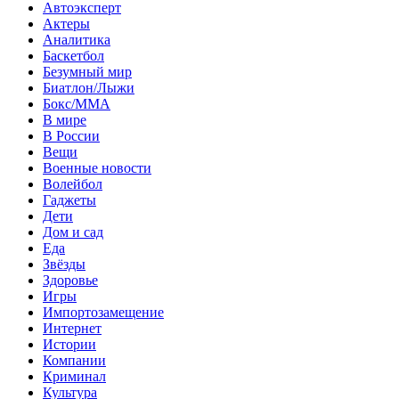
Автоэксперт
Актеры
Аналитика
Баскетбол
Безумный мир
Биатлон/Лыжи
Бокс/MMA
В мире
В России
Вещи
Военные новости
Волейбол
Гаджеты
Дети
Дом и сад
Еда
Звёзды
Здоровье
Игры
Импортозамещение
Интернет
Истории
Компании
Криминал
Культура