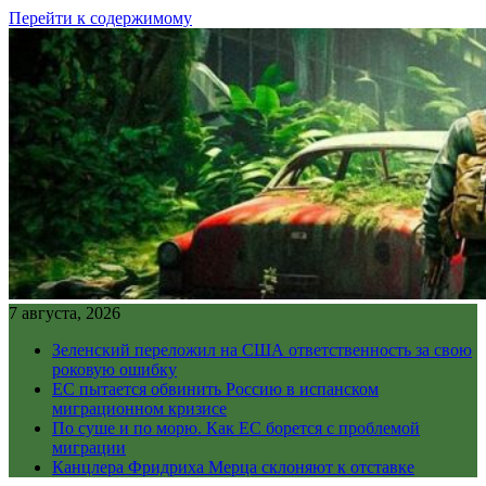
Перейти к содержимому
7 августа, 2026
Зеленский переложил на США ответственность за свою
роковую ошибку
ЕС пытается обвинить Россию в испанском
миграционном кризисе
По суше и по морю. Как ЕС борется с проблемой
миграции
Канцлера Фридриха Мерца склоняют к отставке