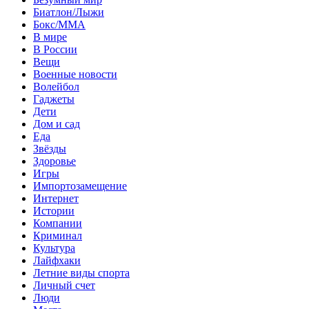
Биатлон/Лыжи
Бокс/MMA
В мире
В России
Вещи
Военные новости
Волейбол
Гаджеты
Дети
Дом и сад
Еда
Звёзды
Здоровье
Игры
Импортозамещение
Интернет
Истории
Компании
Криминал
Культура
Лайфхаки
Летние виды спорта
Личный счет
Люди